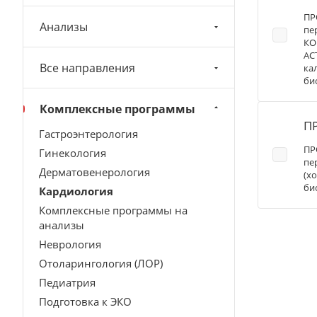
ПР
Анализы
пе
КО
АС
Все направления
ка
би
Комплексные программы
П
Гастроэнтерология
ПР
Гинекология
пе
Дерматовенерология
(х
би
Кардиология
Комплексные программы на
анализы
Неврология
Отоларингология (ЛОР)
Педиатрия
Подготовка к ЭКО