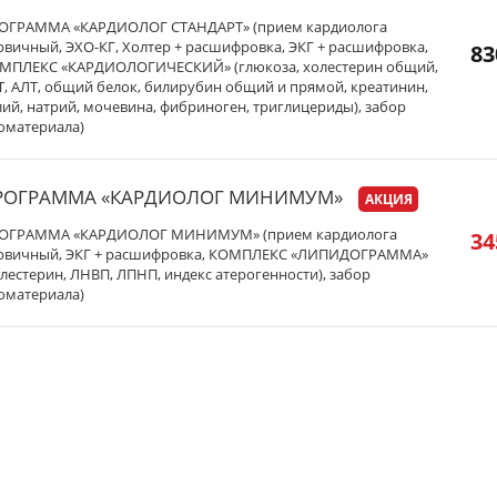
ОГРАММА «КАРДИОЛОГ СТАНДАРТ» (прием кардиолога
рвичный, ЭХО-КГ, Холтер + расшифровка, ЭКГ + расшифровка,
83
МПЛЕКС «КАРДИОЛОГИЧЕСКИЙ» (глюкоза, холестерин общий,
Т, АЛТ, общий белок, билирубин общий и прямой, креатинин,
лий, натрий, мочевина, фибриноген, триглицериды), забор
оматериала)
РОГРАММА «КАРДИОЛОГ МИНИМУМ»
АКЦИЯ
ОГРАММА «КАРДИОЛОГ МИНИМУМ» (прием кардиолога
34
рвичный, ЭКГ + расшифровка, КОМПЛЕКС «ЛИПИДОГРАММА»
олестерин, ЛНВП, ЛПНП, индекс атерогенности), забор
оматериала)