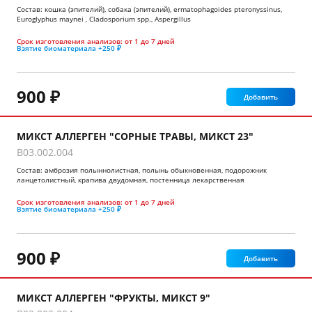
Состав: кошка (эпителий), собака (эпителий), ermatophagoides pteronyssinus,
Euroglyphus maynei , Cladosporium spp., Aspergillus
Срок изготовления анализов:
от 1 до 7 дней
Взятие биоматериала
+250 ₽
900 ₽
Добавить
МИКСТ АЛЛЕРГЕН "СОРНЫЕ ТРАВЫ, МИКСТ 23"
B03.002.004
Состав: амброзия полыннолистная, полынь обыкновенная, подорожник
ланцетолистный, крапива двудомная, постенница лекарственная
Срок изготовления анализов:
от 1 до 7 дней
Взятие биоматериала
+250 ₽
900 ₽
Добавить
МИКСТ АЛЛЕРГЕН "ФРУКТЫ, МИКСТ 9"