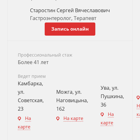
Старостин Сергей Вячеславович
Гастроэнтеролог, Терапевт
Запись онлайн
Профессиональный стаж
Более 41 лет
Ведет прием
Камбарка,
Ува, ул.
ул.
Можга, ул.
Пушкина,
Советская,
Наговицына,
36
Н
23
162
На
к
На
На карте
карте
карте